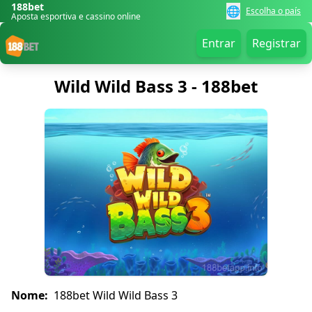
188bet
🌐
Escolha o país
Aposta esportiva e cassino online
Entrar
Registrar
Wild Wild Bass 3 - 188bet
Nome:
188bet Wild Wild Bass 3