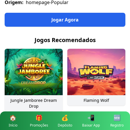
Origem:
homepage-Popular
Jogar Agora
Jogos Recomendados
Jungle Jamboree Dream
Flaming Wolf
Drop
🏠
🎁
💰
📲
🆕
Início
Promoções
Depósito
Baixar App
Registro